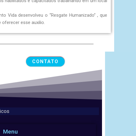
is habilitados e capacitados trabalhando em um local
nto Vida desenvolveu o “Resgate Humanizado” , que
 oferecer esse auxilio.
CONTATO
icos
Menu