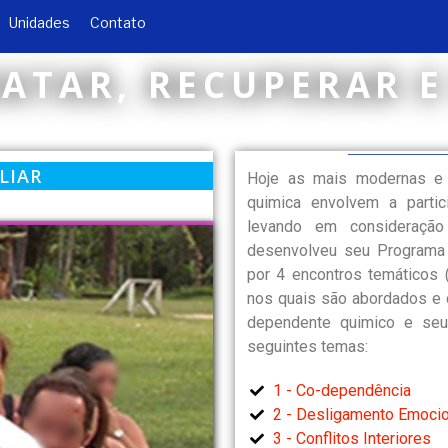
Unidades
Contato
RATAR, RECUPERAR E
LIAR
Hoje as mais modernas e 
quimica envolvem a partic
levando em consideraçã
desenvolveu seu Programa
por 4 encontros temáticos 
nos quais são abordados e d
dependente quimico e seu
seguintes temas:
1 - Co-dependência
2 - Desligamento Emocio
3 - Conflitos Interiores